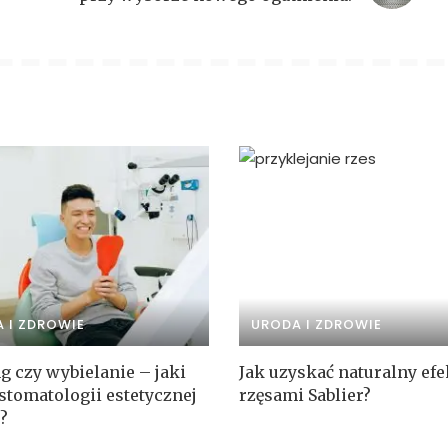
 I ZDROWIE
URODA I ZDROWIE
g czy wybielanie – jaki
Jak uzyskać naturalny efe
stomatologii estetycznej
rzęsami Sablier?
?