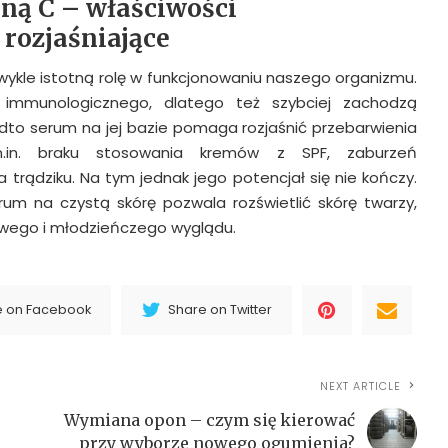
ną C – właściwości
 rozjaśniające
ykle istotną rolę w funkcjonowaniu naszego organizmu.
 immunologicznego, dlatego też szybciej zachodzą
adto serum na jej bazie pomaga rozjaśnić przebarwienia
.in. braku stosowania kremów z SPF, zaburzeń
 trądziku. Na tym jednak jego potencjał się nie kończy.
rum na czystą skórę pozwala rozświetlić skórę twarzy,
owego i młodzieńczego wyglądu.
e on Facebook
Share on Twitter
NEXT ARTICLE
Wymiana opon – czym się kierować
przy wyborze nowego ogumienia?