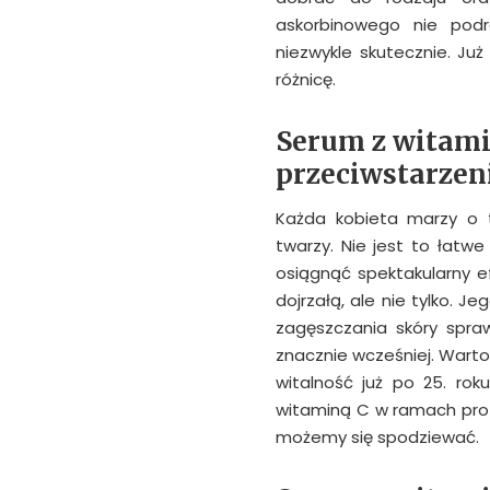
askorbinowego nie podra
niezwykle skutecznie. J
różnicę.
Serum z witami
przeciwstarzen
Każda kobieta marzy o 
twarzy. Nie jest to łatwe
osiągnąć spektakularny e
dojrzałą, ale nie tylko. J
zagęszczania skóry spra
znacznie wcześniej. Warto
witalność już po 25. ro
witaminą C w ramach profi
możemy się spodziewać.