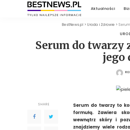
Aktualności
Biz
BestNews.pl
>
Uroda i Zdrowie
>
Serum 
URO
Serum do twarzy 
jego 
RE
PO
SHARE
Serum do twarzy to kos
formułą. Zawiera sko
wewnątrz skóry i poz
znajdziemy wiele rodz