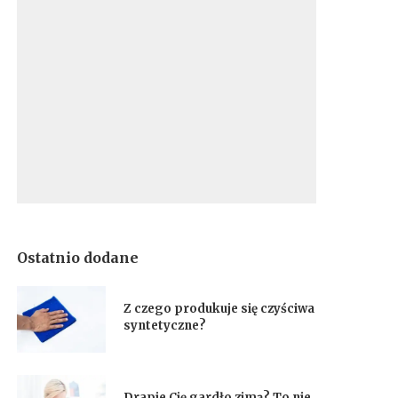
Ostatnio dodane
Z czego produkuje się czyściwa
syntetyczne?
Drapie Cię gardło zimą? To nie