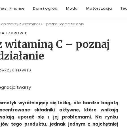
nes i Finanse
Dom i ogród
Moda
Motoryzacja
Te
do twarzy z witaminą C – poznaj jego działanie
DA I ZDROWIE
z witaminą C – poznaj
działanie
DAKCJA SERWISU
STED
BY
metyk wyróżniający się lekką, ale bardzo bogatą
ncentrowane składniki aktywne, które wnikają
walają uporać się z jej problemami. Na rynku
ajów tego produktu, jednak jednym z najchętniej