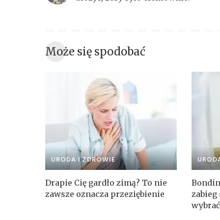
Może się spodobać
URODA I ZDROWIE
URODA
Drapie Cię gardło zimą? To nie
Bondin
zawsze oznacza przeziębienie
zabieg 
wybrać