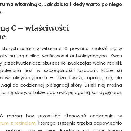
um z witaminą C. Jak działa i kiedy warto po niego
.
ną C – właściwości
ne
których serum z witaminą C powinno znaleźć się w
ety są jego silne właściwości antyoksydacyjne. Kwas
ny przeciwutleniacz, skutecznie zwalczając wolne rodniki.
olecana jest w szczególności osobom, które są
owi oksydacyjnemu – dużo ćwiczą, opalają się, nie
wagi do codziennej pielęgnacji skóry. Dzięki niej można
ia się skóry, a także poprawić jej ogólną kondycję oraz
 C można bez przeszkód stosować codziennie, w
rum z retinolem
, którego stężenie trzeba odpowiednio
z potrzeb naszej cery. Produkty na bazie kwasu