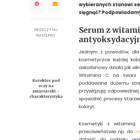
wybieranych stanowi ser
sięgnąć? Podpowiadamy
Serum z witami
PRZECZYTAJ
NASTĘPNY
antyoksydacyj
Jednym z powodów, dla 
kosmetyczce każdej kobi
askorbinowy działa jak sil
Witamina C na twarz p
Korektor pod
poddawane dużemu stres
oczy na
przywiązują odpowiedniej 
zmarszczki –
charakterystyka
spowolnić procesy starzen
koloryt.
Kosmetyki z witaminą
przeciwieństwie np. do
se
dobrać do rodzaju ora