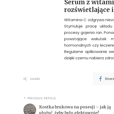
Serum z witami
rozświetlające i
Witamina C odgrywa niezw
Stymuluje pracę układu
procesy gojenia ran. Pon
powstające wskutek m
hormonalnych czy leczenia
Regularne aplikowanie se
dzięki czemu nabiera zdr
Shar
SHARE
PREVIOUS ARTICLE
Kostka brukowa na posesji – jak ją
ułożyć, żeby było efektownie?