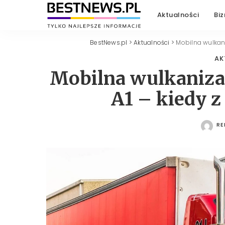
Aktualności
Biz
BestNews.pl
>
Aktualności
>
Mobilna wulkani
AK
Mobilna wulkanizac
A1 – kiedy z
RE
PO