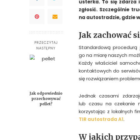
usterka. To się zdarza
zgłosić. Szczególnie tr
na autostradzie, gdzie 
Jak zachować s
PRZECZYTAJ
Standardową procedurą j
NASTĘPNY
go na miarę naszych moż
Każdy właściciel samoch
kontaktowych do serwisó
się rozwiązaniem problem
Jak odpowiednio
Jednak czasami zdarzają
przechowywać
lub czasu na czekanie 
pellet?
korzystając z lokalnych f
TIR autostrada A1
.
W jakich przyp