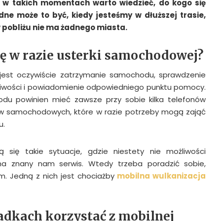
 i w takich momentach warto wiedzieć, do kogo się
udne może to być, kiedy jesteśmy w dłuższej trasie,
w pobliżu nie ma żadnego miasta.
ię w razie usterki samochodowej?
est oczywiście zatrzymanie samochodu, sprawdzenie
liwości i powiadomienie odpowiedniego punktu pomocy.
odu powinien mieć zawsze przy sobie kilka telefonów
w samochodowych, które w razie potrzeby mogą zająć
u.
 się takie sytuacje, gdzie niestety nie możliwości
na znany nam serwis. Wtedy trzeba poradzić sobie,
irm. Jedną z nich jest chociażby
mobilna wulkanizacja
adkach korzystać z mobilnej