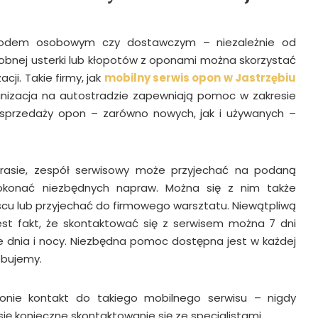
odem osobowym czy dostawczym – niezależnie od
drobnej usterki lub kłopotów z oponami można skorzystać
cji. Takie firmy, jak
mobilny serwis opon w Jastrzębiu
nizacja na autostradzie zapewniają pomoc w zakresie
sprzedaży opon – zarówno nowych, jak i używanych –
rasie, zespół serwisowy może przyjechać na podaną
 dokonać niezbędnych napraw. Można się z nim także
u lub przyjechać do firmowego warsztatu. Niewątpliwą
est fakt, że skontaktować się z serwisem można 7 dni
ze dnia i nocy. Niezbędna pomoc dostępna jest w każdej
zebujemy.
onie kontakt do takiego mobilnego serwisu – nigdy
się konieczne skontaktowanie się ze specjalistami.