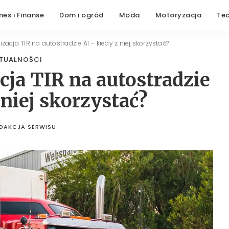
nes i Finanse
Dom i ogród
Moda
Motoryzacja
Te
zacja TIR na autostradzie A1 – kiedy z niej skorzystać?
TUALNOŚCI
ja TIR na autostradzie
 niej skorzystać?
DAKCJA SERWISU
STED
BY