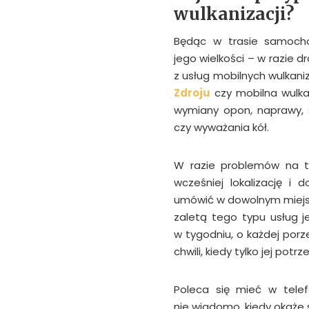
wulkanizacji?
Będąc w trasie samoch
jego wielkości – w razie 
z usług mobilnych wulkaniza
Zdroju
czy mobilna wulka
wymiany opon, naprawy, 
czy wyważania kół.
W razie problemów na t
wcześniej lokalizację i
umówić w dowolnym miejsc
zaletą tego typu usług j
w tygodniu, o każdej por
chwili, kiedy tylko jej potr
Poleca się mieć w telef
nie wiadomo, kiedy okaże 