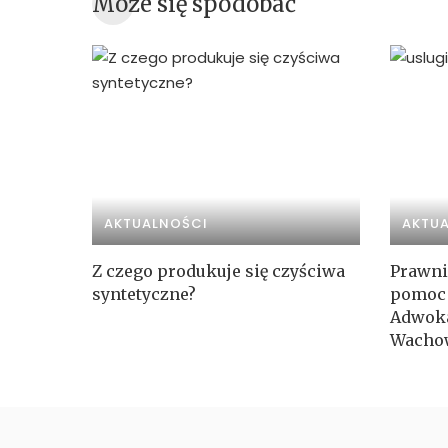
Może się spodobać
AKTUALNOŚCI
AKTU
Z czego produkuje się czyściwa
Prawni
syntetyczne?
pomoc 
Adwoka
Wacho