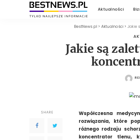
Aktualności
Biz
BestNews.pl
>
Aktualności
>
Jakie 
AK
Jakie są zale
koncentr
RE
PO
SHARE
Współczesna medycyna
rozwiązania, które po
różnego rodzaju schor
koncentrator tlenu, 