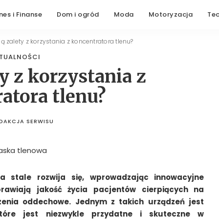
nes i Finanse
Dom i ogród
Moda
Motoryzacja
Te
są zalety z korzystania z koncentratora tlenu?
TUALNOŚCI
ty z korzystania z
atora tlenu?
DAKCJA SERWISU
STED
BY
 stale rozwija się, wprowadzając innowacyjne
prawiają jakość życia pacjentów cierpiących na
zenia oddechowe. Jednym z takich urządzeń jest
które jest niezwykle przydatne i skuteczne w