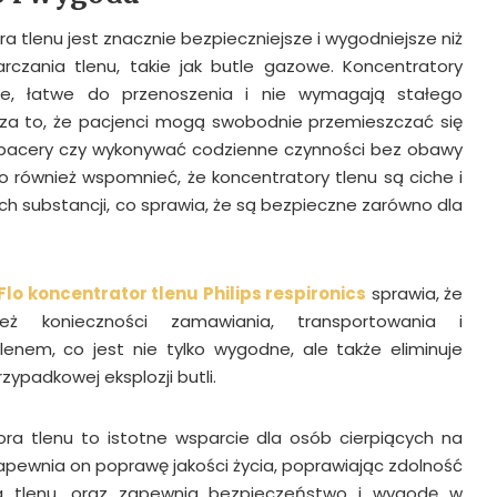
a tlenu jest znacznie bezpieczniejsze i wygodniejsze niż
rczania tlenu, takie jak butle gazowe. Koncentratory
kie, łatwe do przenoszenia i nie wymagają stałego
cza to, że pacjenci mogą swobodnie przemieszczać się
pacery czy wykonywać codzienne czynności bez obawy
o również wspomnieć, że koncentratory tlenu są ciche i
ch substancji, co sprawia, że są bezpieczne zarówno dla
.
Flo koncentrator tlenu Philips respironics
sprawia, że
ież konieczności zamawiania, transportowania i
lenem, co jest nie tylko wygodne, ale także eliminuje
zypadkowej eksplozji butli.
ora tlenu to istotne wsparcie dla osób cierpiących na
pewnia on poprawę jakości życia, poprawiając zdolność
a tlenu, oraz zapewnia bezpieczeństwo i wygodę w