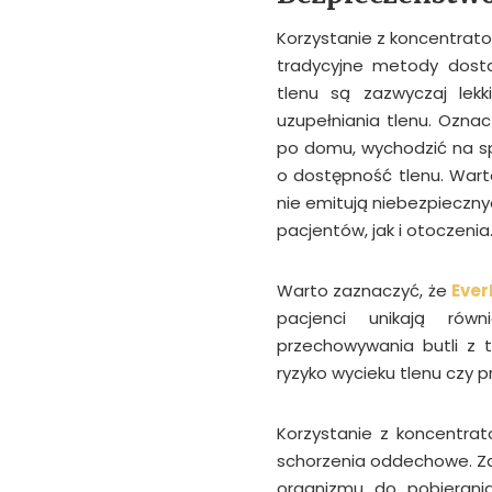
Korzystanie z koncentrator
tradycyjne metody dosta
tlenu są zazwyczaj lek
uzupełniania tlenu. Ozna
po domu, wychodzić na s
o dostępność tlenu. Wart
nie emitują niebezpieczny
pacjentów, jak i otoczenia
Warto zaznaczyć, że
Ever
pacjenci unikają równ
przechowywania butli z t
ryzyko wycieku tlenu czy pr
Korzystanie z koncentrat
schorzenia oddechowe. Za
organizmu do pobierani