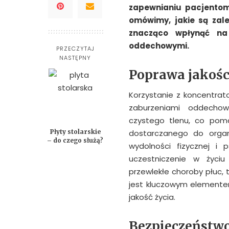
zapewnianiu pacjentom
omówimy, jakie są zale
znacząco wpłynąć na
oddechowymi.
PRZECZYTAJ
NASTĘPNY
Poprawa jakośc
Korzystanie z koncentrat
zaburzeniami oddechow
czystego tlenu, co poma
Płyty stolarskie
dostarczanego do organi
– do czego służą?
wydolności fizycznej i 
uczestniczenie w życiu
przewlekłe choroby płuc, 
jest kluczowym elemente
jakość życia.
Bezpieczeństwo