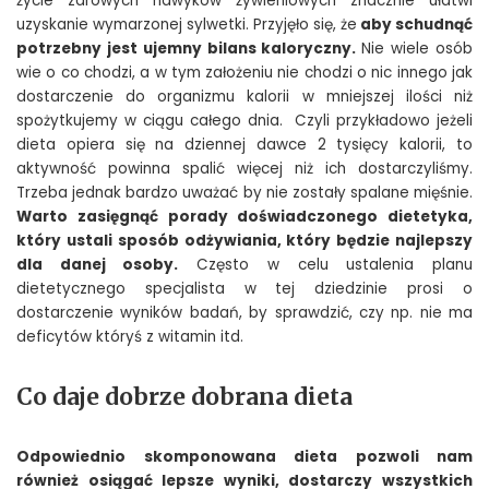
życie zdrowych nawyków żywieniowych znacznie ułatwi
uzyskanie wymarzonej sylwetki. Przyjęło się, że
aby schudnąć
potrzebny jest ujemny bilans kaloryczny.
Nie wiele osób
wie o co chodzi, a w tym założeniu nie chodzi o nic innego jak
dostarczenie do organizmu kalorii w mniejszej ilości niż
spożytkujemy w ciągu całego dnia. Czyli przykładowo jeżeli
dieta opiera się na dziennej dawce 2 tysięcy kalorii, to
aktywność powinna spalić więcej niż ich dostarczyliśmy.
Trzeba jednak bardzo uważać by nie zostały spalane mięśnie.
Warto zasięgnąć porady doświadczonego dietetyka,
kt
óry ustali spos
ób odżywiania, kt
ó
ry będzie najlepszy
dla danej osoby.
Często w celu ustalenia planu
dietetycznego specjalista w tej dziedzinie prosi o
dostarczenie wyników badań, by sprawdzić, czy np. nie ma
deficytów któryś z witamin itd.
Co daje dobrze dobrana dieta
Odpowiednio skomponowana dieta pozwoli nam
r
ównież osiągać lepsze wyniki, dostarczy wszystkich