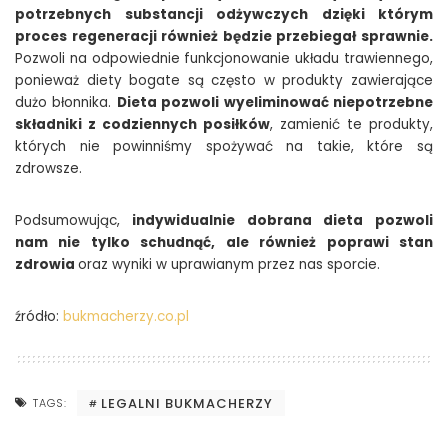
potrzebnych substancji odżywczych dzięki kt
órym
proces regeneracji r
ównież będzie przebiegał sprawnie.
Pozwoli na odpowiednie funkcjonowanie układu trawiennego,
ponieważ diety bogate są często w produkty zawierające
dużo błonnika.
Dieta pozwoli wyeliminować niepotrzebne
składniki z codziennych posiłk
ó
w
, zamienić te produkty,
których nie powinniśmy spożywać na takie, które są
zdrowsze.
Podsumowując,
indywidualnie dobrana dieta pozwoli
nam nie tylko schudnąć, ale r
ównież poprawi stan
zdrowia
oraz wyniki w uprawianym przez nas sporcie.
źródło:
bukmacherzy.co.pl
LEGALNI BUKMACHERZY
TAGS: