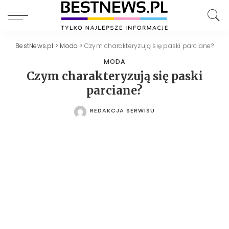
BestNews.pl
>
Moda
>
Czym charakteryzują się paski parciane?
MODA
Czym charakteryzują się paski
parciane?
REDAKCJA SERWISU
POSTED
BY